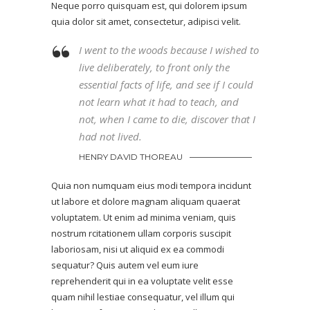
Neque porro quisquam est, qui dolorem ipsum
quia dolor sit amet, consectetur, adipisci velit.
I went to the woods because I wished to
live deliberately, to front only the
essential facts of life, and see if I could
not learn what it had to teach, and
not, when I came to die, discover that I
had not lived.
HENRY DAVID THOREAU
Quia non numquam eius modi tempora incidunt
ut labore et dolore magnam aliquam quaerat
voluptatem. Ut enim ad minima veniam, quis
nostrum rcitationem ullam corporis suscipit
laboriosam, nisi ut aliquid ex ea commodi
sequatur? Quis autem vel eum iure
reprehenderit qui in ea voluptate velit esse
quam nihil lestiae consequatur, vel illum qui