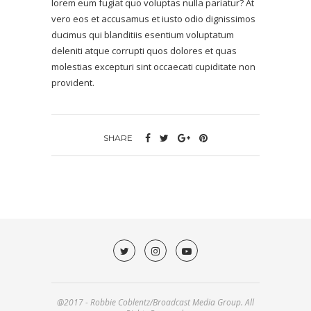
lorem eum fugiat quo voluptas nulla pariatur? At
vero eos et accusamus et iusto odio dignissimos
ducimus qui blanditiis esentium voluptatum
deleniti atque corrupti quos dolores et quas
molestias excepturi sint occaecati cupiditate non
provident.
SHARE
@2017 - Robbie Coblentz/Broadcast Media Group. All